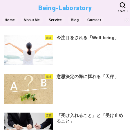
Being-Laboratory
SEARCH
Home
About Me
Service
Blog
Contact
今注目をされる「Well-being」
組織
意思決定の際に揺れる「天秤」
組織
「受け入れること」と「受け止め
言葉
ること」