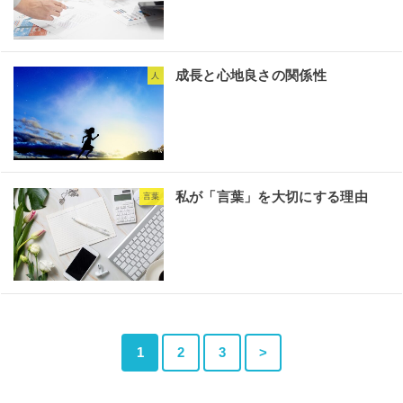
成長と心地良さの関係性
人
私が「言葉」を大切にする理由
言葉
1
2
3
>